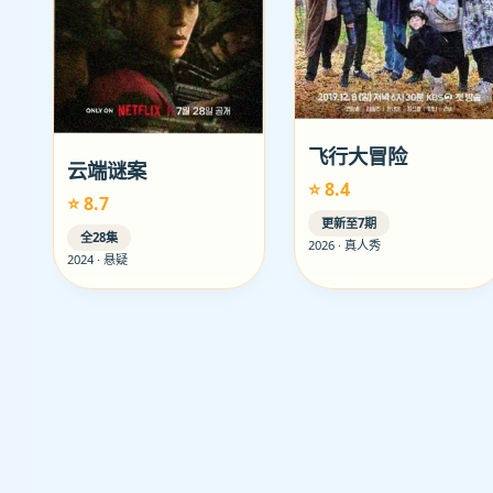
飞行大冒险
云端谜案
⭐ 8.4
⭐ 8.7
更新至7期
全28集
2026 · 真人秀
2024 · 悬疑