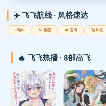
✈️ 飞飞航线 · 风格速达
⚡ 动作
🌀 悬疑
❤️ 爱情
🚀 科幻
🔥 飞飞热播 · 8部高飞