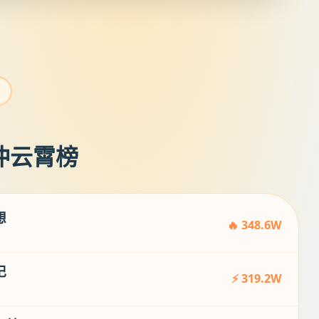
飞冲云霄榜
想
🔥 348.6W
记
⚡ 319.2W