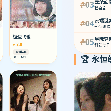
云朵面
#03
轻喜剧
云端谜
#04
刑侦烧脑
极速飞驰
星际穿
#05
⭐ 8.8
科幻动作
全1集·4K
🏆 永恒
2024 · 动作