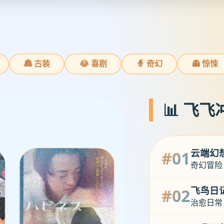
🏯 古装
😂 喜剧
🧙 奇幻
👻 惊悚
📊 飞
云端幻
#01
奇幻冒险
飞鸟日
#02
治愈日常