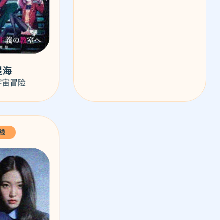
星海
宇宙冒险
线