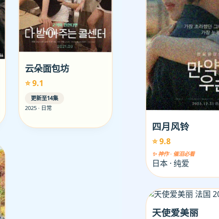
云朵面包坊
⭐ 9.1
更新至14集
2025 · 日常
四月风铃
⭐ 9.8
✨ 神作 · 催泪必看
日本 · 纯爱
天使爱美丽