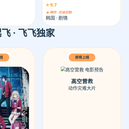
⭐ 9.7
🔥 神作 · 社会巨制
韩国 · 剧情
飞 · 飞飞独家
线
即将上线
高空营救
动作灾难大片