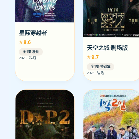
星际穿越者
⭐ 8.6
天空之城·剧场版
全1集·杜比
⭐ 9.7
2025 · 科幻
全1集·特别篇
2023 · 冒险