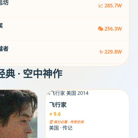
包坊
📈 285.7W
案
🎭 256.3W
越者
✨ 229.8W
经典 · 空中神作
飞行家
⭐ 9.6
🏆 高分必看 · 传奇史诗
美国 · 传记