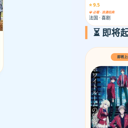
⭐ 9.5
💎 必看 · 浪漫经典
法国 · 喜剧
⏳ 即将起
即将上